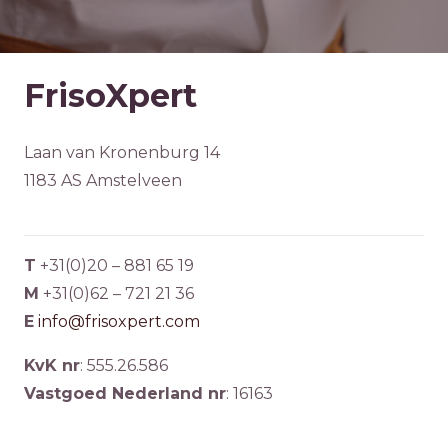
FrisoXpert
Laan van Kronenburg 14
1183 AS Amstelveen
T
+31(0)20 – 881 65 19
M
+31(0)62 – 721 21 36
E
info@frisoxpert.com
KvK nr
: 555.26.586
Vastgoed Nederland nr
: 16163