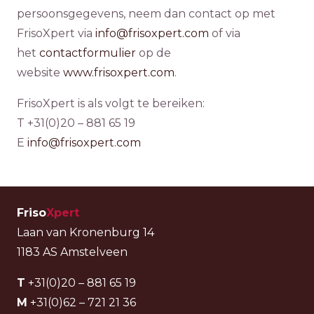
persoonsgegevens, neem dan contact op met
FrisoXpert via
info@frisoxpert.com
of via
het
contactformulier
op de
website
www.frisoxpert.com
.
FrisoXpert is als volgt te bereiken:
T +31(0)20 – 881 65 19
E
info@frisoxpert.com
Friso
Xpert
Laan van Kronenburg 14
1183 AS Amstelveen
T
+31(0)20 – 881 65 19
M
+31(0)62 – 721 21 36